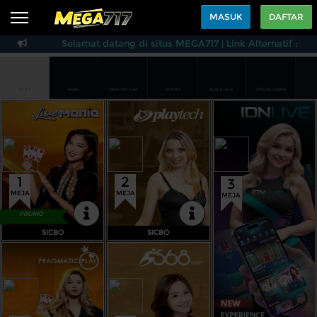
Beranda
MASUK
DAFTAR
Selamat datang di situs MEGA717 | Link Alternatif : meg
Sports
BARU
PROMO
Live Casino
BARU
SICBO
WHEEL
DRAGON TIGER
FANTAN
BLACKJACK
SPECIAL GAMES
IDNPoker
BARU
Meja
Min
Max
Meja
Min
Max
Meja
Min
Max
Baccarat
5Rb
5Jt
Roulette
2Rb
20Jt
Baccarat
1Rb
5Jt
Roulette
1Rb
20Jt
Sicbo
2Rb
2Jt
Slots
Sicbo
2Rb
25Jt
Baccarat
1Rb
20Jt
PROMO
Dragon Tiger
1Rb
5Jt
Blackjack
10Rb
50Jt
Blackjack
10Rb
20Jt
Wheel
1Rb
1Jt
Dragon Tiger
10Rb
1Jt
Roulette
1Rb
5Jt
Dragon Tiger
5Rb
5Jt
Special Games
1Rb
10Jt
IDNLIVE
BARU
Sicbo
1Rb
5Jt
1
2
3
Special Games
1Rb
5Jt
Stream N Spin
DAFTAR
MASUK
DAFTAR
MASUK
MEJA
MEJA
MEJA
KEMBALI
KEMBALI
PROMO
Arcade
PROMO
SICBO
SICBO
SICBO
SICBO
Table Games
Meja
Min
Max
Meja
Min
Max
Baccarat
5Rb
5Jt
Baccarat
10Rb
5Jt
Roulette
1Rb
20Jt
Roulette
1Rb
25Jt
Sicbo
2Rb
25Jt
Lottery
Sic Bo
1Rb
25Jt
BARU
PROMO
Blackjack
10Rb
50Jt
Dragon Tiger
10Rb
10Jt
Wheel
1Rb
1Jt
Special Games
1Rb
2Jt
Dragon Tiger
5Rb
5Jt
IDNRaffle