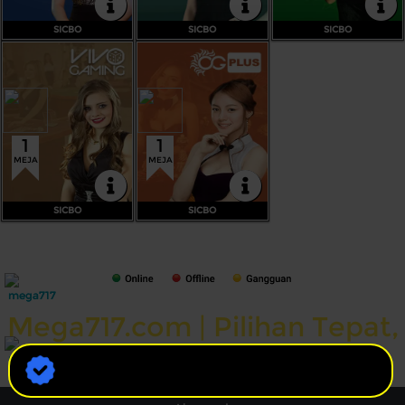
KEMBALI
KEMBALI
KEMBALI
SICBO
SICBO
SICBO
SICBO
SICBO
SICBO
Meja
Min
Max
Meja
Min
Max
Baccarat
1Rb
10Jt
Baccarat
5Rb
30Jt
Dragon Tiger
1Rb
10Jt
Roulette
1Rb
30Jt
Roulette
1Rb
10Jt
Blackjack
250Rb
30Jt
Wheel
1Rb
10Jt
Special Games
10Rb
30Jt
Special Games
1Rb
10Jt
1
1
DAFTAR
MASUK
DAFTAR
MASUK
MEJA
MEJA
KEMBALI
KEMBALI
SICBO
SICBO
SICBO
SICBO
Mega717.com | Pilihan Tepat,
Aman dan Berkualitas