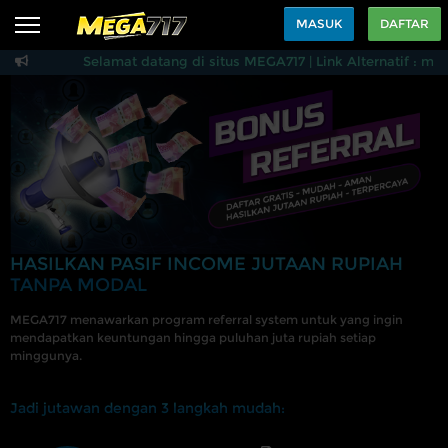
Beranda
MASUK
DAFTAR
Selamat datang di situs MEGA717 | Link Alternatif : meg
Sports
BARU
PROMO
Live Casino
BARU
IDNPoker
BARU
Slots
PROMO
IDNLIVE
BARU
HASILKAN PASIF INCOME JUTAAN RUPIAH
Stream N Spin
TANPA MODAL
Arcade
PROMO
MEGA717 menawarkan program referral system untuk yang ingin
mendapatkan keuntungan hingga puluhan juta rupiah setiap
Table Games
minggunya.
Lottery
BARU
PROMO
Jadi jutawan dengan 3 langkah mudah:
IDNRaffle