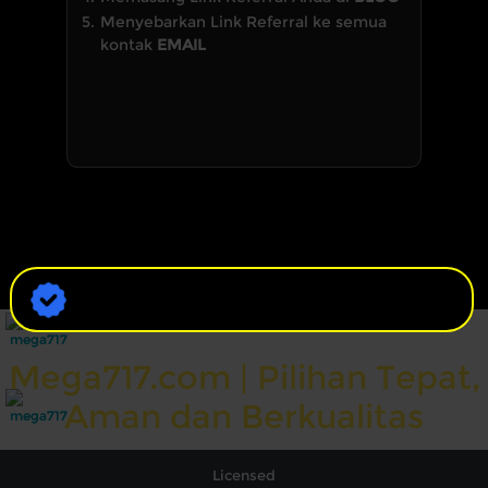
5.
Menyebarkan Link Referral ke semua
kontak
EMAIL
Mega717.com | Pilihan Tepat,
Aman dan Berkualitas
Licensed