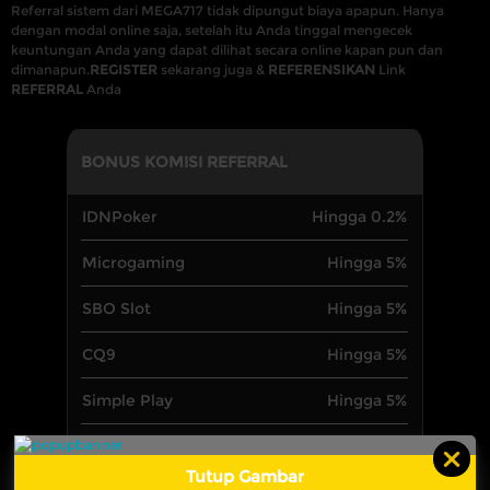
Referral sistem dari MEGA717 tidak dipungut biaya apapun. Hanya
dengan modal online saja, setelah itu Anda tinggal mengecek
keuntungan Anda yang dapat dilihat secara online kapan pun dan
dimanapun.
REGISTER
sekarang juga &
REFERENSIKAN
Link
REFERRAL
Anda
BONUS KOMISI REFERRAL
IDNPoker
Hingga 0.2%
Microgaming
Hingga 5%
SBO Slot
Hingga 5%
CQ9
Hingga 5%
Simple Play
Hingga 5%
PG
Hingga 5%
Tutup Gambar