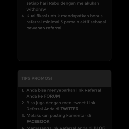
setiap hari Rabu dengan melakukan
withdraw
4.
Kualifikasi untuk mendapatkan bonus
referral minimal 3 pemain aktif sebagai
bawahan referral.
TIPS PROMOSI
1.
Anda bisa menyebarkan link Referral
Anda ke
FORUM
2.
Bisa juga dengan men-tweet Link
Referral Anda di
TWITTER
3.
Melakukan posting komentar di
FACEBOOK
4.
Memasang Link Referral Anda di
BLOG